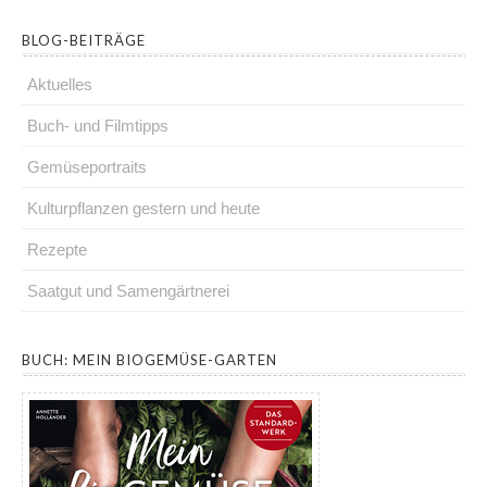
BLOG-BEITRÄGE
Aktuelles
Buch- und Filmtipps
Gemüseportraits
Kulturpflanzen gestern und heute
Rezepte
Saatgut und Samengärtnerei
.
BUCH: MEIN BIOGEMÜSE-GARTEN