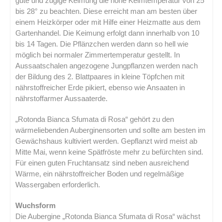
gute und zügige Keimung die hohe Keimtemperatur von 25°
bis 28° zu beachten. Diese erreicht man am besten über
einem Heizkörper oder mit Hilfe einer Heizmatte aus dem
Gartenhandel. Die Keimung erfolgt dann innerhalb von 10
bis 14 Tagen. Die Pflänzchen werden dann so hell wie
möglich bei normaler Zimmertemperatur gestellt. In
Aussaatschalen angezogene Jungpflanzen werden nach
der Bildung des 2. Blattpaares in kleine Töpfchen mit
nährstoffreicher Erde pikiert, ebenso wie Ansaaten in
nährstoffarmer Aussaaterde.
„Rotonda Bianca Sfumata di Rosa“ gehört zu den
wärmeliebenden Auberginensorten und sollte am besten im
Gewächshaus kultiviert werden. Gepflanzt wird meist ab
Mitte Mai, wenn keine Spätfröste mehr zu befürchten sind.
Für einen guten Fruchtansatz sind neben ausreichend
Wärme, ein nährstoffreicher Boden und regelmäßige
Wassergaben erforderlich.
Wuchsform
Die Aubergine „Rotonda Bianca Sfumata di Rosa“ wächst