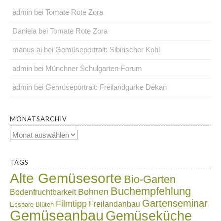
admin
bei
Tomate Rote Zora
Daniela
bei
Tomate Rote Zora
manus ai
bei
Gemüseportrait: Sibirischer Kohl
admin
bei
Münchner Schulgarten-Forum
admin
bei
Gemüseportrait: Freilandgurke Dekan
.
MONATSARCHIV
Monatsarchiv
.
TAGS
Alte Gemüsesorte
Bio-Garten
Buchempfehlung
Bohnen
Bodenfruchtbarkeit
Gartenseminar
Filmtipp
Freilandanbau
Essbare Blüten
Gemüseanbau
Gemüseküche