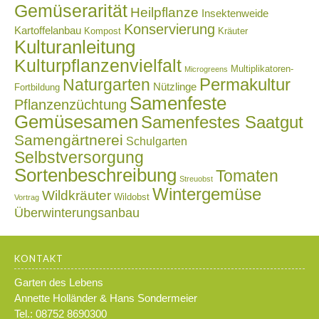
Gemüserarität
Heilpflanze
Insektenweide
Konservierung
Kartoffelanbau
Kompost
Kräuter
Kulturanleitung
Kulturpflanzenvielfalt
Multiplikatoren-
Microgreens
Naturgarten
Permakultur
Nützlinge
Fortbildung
Samenfeste
Pflanzenzüchtung
Gemüsesamen
Samenfestes Saatgut
Samengärtnerei
Schulgarten
Selbstversorgung
Sortenbeschreibung
Tomaten
Streuobst
Wintergemüse
Wildkräuter
Wildobst
Vortrag
Überwinterungsanbau
KONTAKT
Garten des Lebens
Annette Holländer & Hans Sondermeier
Tel.: 08752 8690300