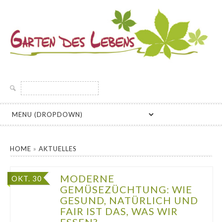
GARTEN DES LEBENS
INFORMATIONEN UND KURSANGEBOTE ZU BIOLOGISCH
GÄRTNERN, SELBSTVERSORGUNG, PERMAKULTUR UND
Suche
SAMENGÄRTNEREI, SAATGUT ALTER UND SAMENFESTER
nach:
GEMÜSESORTEN FÜR DEN HAUSGARTEN
HOME
»
AKTUELLES
MODERNE
OKT. 30
GEMÜSEZÜCHTUNG: WIE
GESUND, NATÜRLICH UND
FAIR IST DAS, WAS WIR
ESSEN?