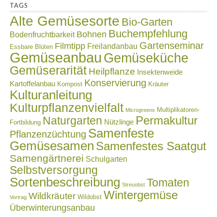
TAGS
Alte Gemüsesorte
Bio-Garten
Buchempfehlung
Bohnen
Bodenfruchtbarkeit
Gartenseminar
Filmtipp
Freilandanbau
Essbare Blüten
Gemüseanbau
Gemüseküche
Gemüserarität
Heilpflanze
Insektenweide
Konservierung
Kartoffelanbau
Kompost
Kräuter
Kulturanleitung
Kulturpflanzenvielfalt
Multiplikatoren-
Microgreens
Naturgarten
Permakultur
Nützlinge
Fortbildung
Samenfeste
Pflanzenzüchtung
Gemüsesamen
Samenfestes Saatgut
Samengärtnerei
Schulgarten
Selbstversorgung
Sortenbeschreibung
Tomaten
Streuobst
Wintergemüse
Wildkräuter
Wildobst
Vortrag
Überwinterungsanbau