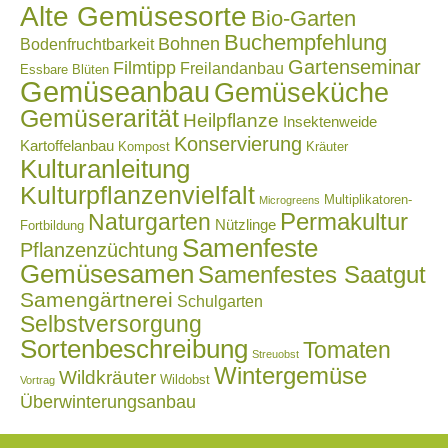
Alte Gemüsesorte
Bio-Garten
Buchempfehlung
Bohnen
Bodenfruchtbarkeit
Gartenseminar
Filmtipp
Freilandanbau
Essbare Blüten
Gemüseanbau
Gemüseküche
Gemüserarität
Heilpflanze
Insektenweide
Konservierung
Kartoffelanbau
Kompost
Kräuter
Kulturanleitung
Kulturpflanzenvielfalt
Multiplikatoren-
Microgreens
Naturgarten
Permakultur
Nützlinge
Fortbildung
Samenfeste
Pflanzenzüchtung
Gemüsesamen
Samenfestes Saatgut
Samengärtnerei
Schulgarten
Selbstversorgung
Sortenbeschreibung
Tomaten
Streuobst
Wintergemüse
Wildkräuter
Wildobst
Vortrag
Überwinterungsanbau