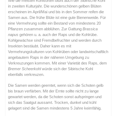
Wie die meisten Kohlsorten blüht auch der Sibirische Kohl
in zweiten Kulturjahr. Die wunderschönen gelben Blüten
erscheinen im April/Mai und bis in den Sommer reifen die
Samen aus. Die frühe Blüte ist eine gute Bienenweide. Für
eine Vermehrung sollte ein Bestand von mindestens 20
Pflanzen zusammen abblühen. Zur Gattung
Brassica
napus
gehören u. a. auch der Raps und die Kohlrübe.
Kohlgewächse sind Fremdbefruchter und werden durch
Insekten bestäubt. Daher kann es mit
Vermehrungskulturen von Kohlrüben oder landwirtschaftlich
angebautem Raps in der näheren Umgebung zu
Verkreuzungen kommen. Mit einer Varietät des Raps, dem
Bremer Scheerkohl
würde sich der Sibirische Kohl
ebenfalls verkreuzen.
Die Samen werden geerntet, wenn sich die Schoten gelb
bis braun verfärben. Mit der Ernte sollte nicht zu lange
gewartet werden, da die Schoten sonst aufspringen und
sich das Saatgut aussamt. Trocken, dunkel und kühl
gelagert sind die Samen mindestens 5 Jahre keimfähig.
.