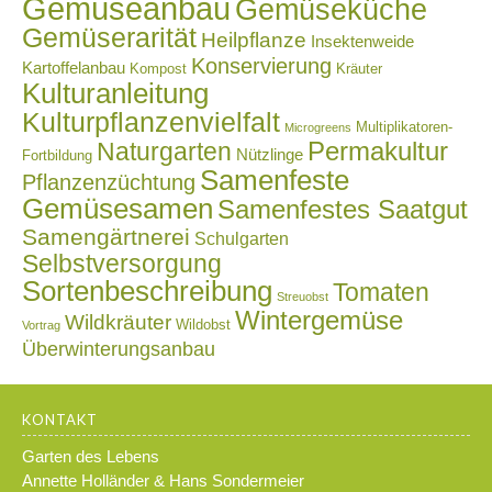
Gemüseanbau
Gemüseküche
Gemüserarität
Heilpflanze
Insektenweide
Konservierung
Kartoffelanbau
Kompost
Kräuter
Kulturanleitung
Kulturpflanzenvielfalt
Multiplikatoren-
Microgreens
Naturgarten
Permakultur
Nützlinge
Fortbildung
Samenfeste
Pflanzenzüchtung
Gemüsesamen
Samenfestes Saatgut
Samengärtnerei
Schulgarten
Selbstversorgung
Sortenbeschreibung
Tomaten
Streuobst
Wintergemüse
Wildkräuter
Wildobst
Vortrag
Überwinterungsanbau
KONTAKT
Garten des Lebens
Annette Holländer & Hans Sondermeier