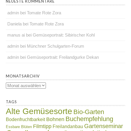
NEUESTE KOMMENTARE
admin
bei
Tomate Rote Zora
Daniela
bei
Tomate Rote Zora
manus ai
bei
Gemüseportrait: Sibirischer Kohl
admin
bei
Münchner Schulgarten-Forum
admin
bei
Gemüseportrait: Freilandgurke Dekan
.
MONATSARCHIV
Monatsarchiv
.
TAGS
Alte Gemüsesorte
Bio-Garten
Buchempfehlung
Bohnen
Bodenfruchtbarkeit
Gartenseminar
Filmtipp
Freilandanbau
Essbare Blüten