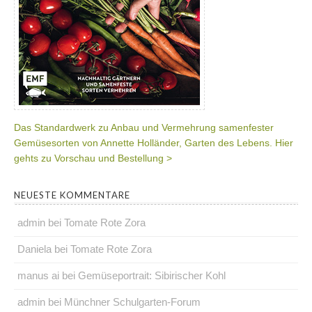
Das Standardwerk zu Anbau und Vermehrung samenfester
Gemüsesorten von Annette Holländer, Garten des Lebens. Hier
gehts zu Vorschau und Bestellung >
NEUESTE KOMMENTARE
admin
bei
Tomate Rote Zora
Daniela
bei
Tomate Rote Zora
manus ai
bei
Gemüseportrait: Sibirischer Kohl
admin
bei
Münchner Schulgarten-Forum