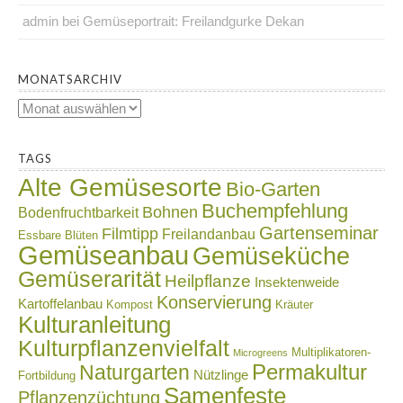
admin
bei
Gemüseportrait: Freilandgurke Dekan
.
MONATSARCHIV
Monatsarchiv
.
TAGS
Alte Gemüsesorte
Bio-Garten
Buchempfehlung
Bohnen
Bodenfruchtbarkeit
Gartenseminar
Filmtipp
Freilandanbau
Essbare Blüten
Gemüseanbau
Gemüseküche
Gemüserarität
Heilpflanze
Insektenweide
Konservierung
Kartoffelanbau
Kompost
Kräuter
Kulturanleitung
Kulturpflanzenvielfalt
Multiplikatoren-
Microgreens
Naturgarten
Permakultur
Nützlinge
Fortbildung
Samenfeste
Pflanzenzüchtung