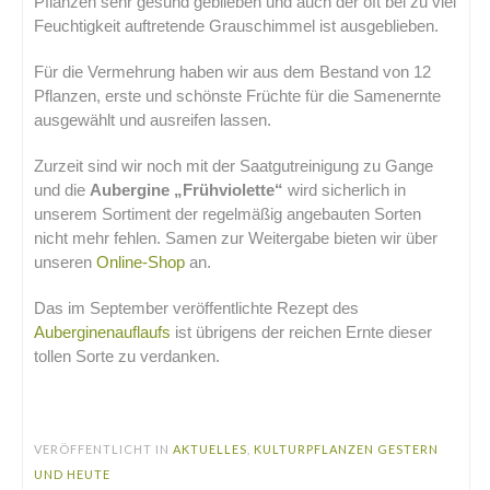
Pflanzen sehr gesund geblieben und auch der oft bei zu viel
Feuchtigkeit auftretende Grauschimmel ist ausgeblieben.
Für die Vermehrung haben wir aus dem Bestand von 12
Pflanzen, erste und schönste Früchte für die Samenernte
ausgewählt und ausreifen lassen.
Zurzeit sind wir noch mit der Saatgutreinigung zu Gange
und die
Aubergine „Frühviolette“
wird sicherlich in
unserem Sortiment der regelmäßig angebauten Sorten
nicht mehr fehlen. Samen zur Weitergabe bieten wir über
unseren
Online-Shop
an.
Das im September veröffentlichte Rezept des
Auberginenauflaufs
ist übrigens der reichen Ernte dieser
tollen Sorte zu verdanken.
.
VERÖFFENTLICHT IN
AKTUELLES
,
KULTURPFLANZEN GESTERN
UND HEUTE