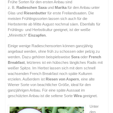
Frühe Sorten für den ersten Anbau sind
z. B.
Radieschen Saxa
und
Marika
für den Anbau unter
Glas und
Riesenbutter
für erste Freilandsaaten. Die
meisten Frühlingssorten lassen sich auch für die
Herbsternte ab Mitte August nochmal säen. Ebenfalls für
Frühlings- und Herbstkultur geeignet, ist der weiße
„Minirettich“
Eiszapfen
.
Einige wenige Radieschensorten können ganzjährig
angebaut werden, ohne früh zu schossen oder pelzig zu
werden. Dazu gehören beispielsweise
Sora
oder
French
Breakfast
, letzteres ist ein hübsches längliches Radis mit
weißer Spitze. Im Herbst lassen sich mit dem schnell
wachsenden French Breakfast noch späte Kulturen
erzielen. Außerdem ist
Riesen von Aspern
, eine alte
Wiener Sorte von beachtlicher Größe, ideal für den
ganzjährigen Anbau. Für eine späte Aussaat im
geschützten Anbau ist die seltene Sorte
Wira
geeignet.
Unter
den