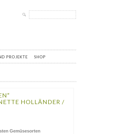
Suche
nach:
LTUR UND SAMENGÄRTNEREI, SAATGUT ALTER UND
ND PROJEKTE
SHOP
EN“
NETTE HOLLÄNDER /
esten Gemüsesorten