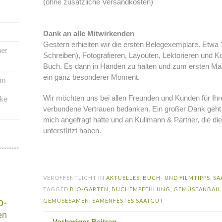
(ohne zusätzliche Versandkosten)
.
Dank an alle Mitwirkenden
Gestern erhielten wir die ersten Belegexemplare. Etwa 1
her
Schreiben), Fotografieren, Layouten, Lektorieren und K
Buch. Es dann in Händen zu halten und zum ersten Mal 
ein ganz besonderer Moment.
um
Wir möchten uns bei allen Freunden und Kunden für Ihr
rke
verbundene Vertrauen bedanken. Ein großer Dank geh
mich angefragt hatte und an Kullmann & Partner, die d
unterstützt haben.
.
VERÖFFENTLICHT IN
AKTUELLES
,
BUCH- UND FILMTIPPS
,
SA
TAGGED
BIO-GARTEN
,
BUCHEMPFEHLUNG
,
GEMÜSEANBAU
o-
GEMÜSESAMEN
,
SAMENFESTES SAATGUT
en
← Vorheriger Beitrag