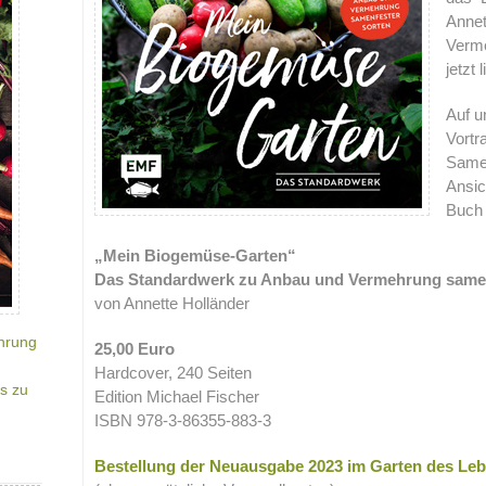
Annet
Verm
jetzt 
Auf u
Vortr
Samen
Ansic
Buch 
„Mein Biogemüse-Garten“
Das Standardwerk zu Anbau und Vermehrung same
von Annette Holländer
hrung
25,00 Euro
Hardcover, 240 Seiten
s zu
Edition Michael Fischer
ISBN 978-3-86355-883-3
Bestellung der Neuausgabe 2023 im Garten des Le