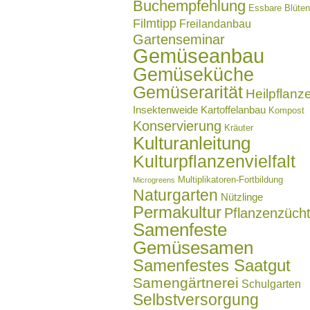
Buchempfehlung
Essbare Blüten
Filmtipp
Freilandanbau
Gartenseminar
Gemüseanbau
Gemüseküche
Gemüserarität
Heilpflanz
Insektenweide
Kartoffelanbau
Kompost
Konservierung
Kräuter
Kulturanleitung
Kulturpflanzenvielfalt
Multiplikatoren-Fortbildung
Microgreens
Naturgarten
Nützlinge
Permakultur
Pflanzenzüch
Samenfeste
Gemüsesamen
Samenfestes Saatgut
Samengärtnerei
Schulgarten
Selbstversorgung