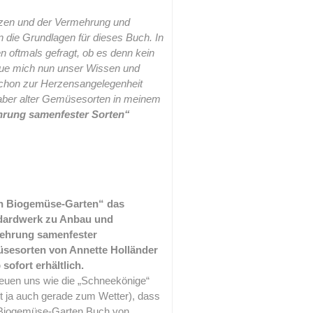
tzen und der Vermehrung und
 die Grundlagen für dieses Buch. In
n oftmals gefragt, ob es denn kein
reue mich nun unser Wissen und
schon zur Herzensangelegenheit
haber alter Gemüsesorten in meinem
rung samenfester Sorten“
n Biogemüse-Garten“ das
dardwerk zu Anbau und
ehrung samenfester
sesorten von Annette Holländer
b sofort erhältlich.
reuen uns wie die „Schneekönige“
t ja auch gerade zum Wetter), dass
Biogemüse-Garten Buch von