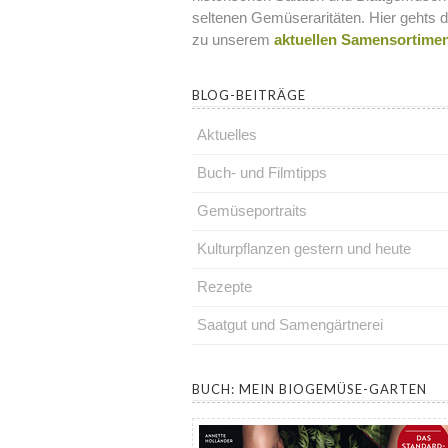
seltenen Gemüseraritäten. Hier gehts d
zu unserem
aktuellen Samensortime
BLOG-BEITRÄGE
Aktuelles
Buch- und Filmtipps
Gemüseportraits
Kulturpflanzen gestern und heute
Rezepte
Saatgut und Samengärtnerei
.
BUCH: MEIN BIOGEMÜSE-GARTEN