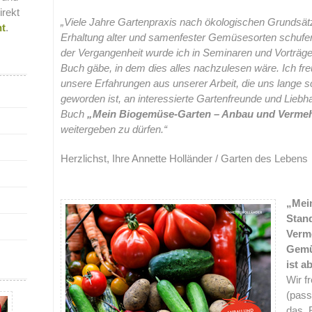
irekt
„Viele Jahre Gartenpraxis nach ökologischen Grundsä
nt
.
Erhaltung alter und samenfester Gemüsesorten schufen
der Vergangenheit wurde ich in Seminaren und Vorträge
Buch gäbe, in dem dies alles nachzulesen wäre. Ich f
unsere Erfahrungen aus unserer Arbeit, die uns lange 
geworden ist, an interessierte Gartenfreunde und Lieb
Buch
„Mein Biogemüse-Garten – Anbau und Vermeh
weitergeben zu dürfen.“
Herzlichst, Ihre Annette Holländer / Garten des Lebens
.
„Mei
Stan
Verm
Gemü
ist a
Wir f
(pass
das 