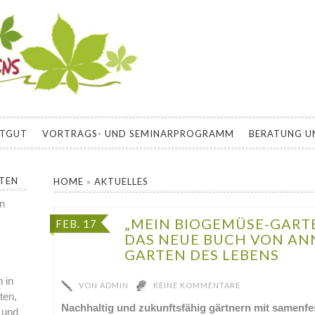
EBENS
E ZU BIOLOGISCH GÄRTNERN, SELBSTVERSORGUNG, PERMAKU
 DEN HAUSGARTEN
ATGUT
VORTRAGS- UND SEMINARPROGRAMM
BERATUNG U
RTEN
HOME
»
AKTUELLES
en
„MEIN BIOGEMÜSE-GART
FEB. 17
DAS NEUE BUCH VON AN
GARTEN DES LEBENS
 in
VON
ADMIN
KEINE KOMMENTARE
ten,
Nachhaltig und zukunftsfähig gärtnern mit samenf
 und