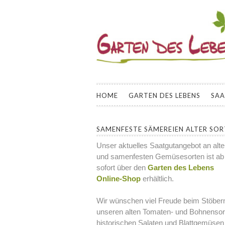
GARTEN DES L
INFORMATIONEN UND KURSANGEBOT
SAMENFESTER GEMÜSESORTEN FÜR
HOME
GARTEN DES LEBENS
SA
SAMENFESTE SÄMEREIEN ALTER SO
Unser aktuelles Saatgutangebot an alt
und samenfesten Gemüsesorten ist ab
sofort über den
Garten des Lebens
Online-Shop
erhältlich.
Wir wünschen viel Freude beim Stöbern
unseren alten Tomaten- und Bohnensor
historischen Salaten und Blattgemüsen