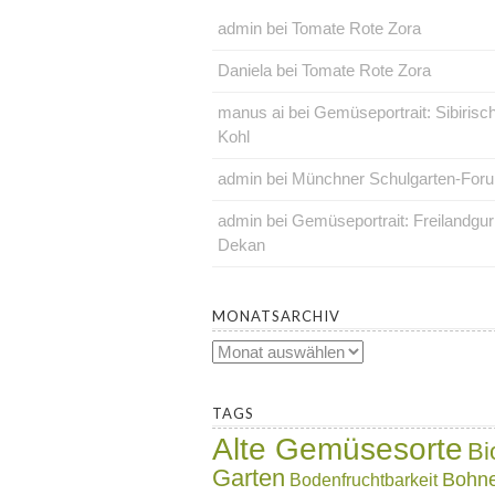
admin
bei
Tomate Rote Zora
Daniela
bei
Tomate Rote Zora
manus ai
bei
Gemüseportrait: Sibirisc
Kohl
admin
bei
Münchner Schulgarten-For
admin
bei
Gemüseportrait: Freilandgu
Dekan
.
MONATSARCHIV
Monatsarchiv
.
TAGS
Alte Gemüsesorte
Bi
Garten
Bohn
Bodenfruchtbarkeit