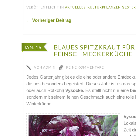
VERÖFFENTLICHT IN
AKTUELLES
,
KULTURPFLANZEN GESTER
← Vorheriger Beitrag
BLAUES SPITZKRAUT FÜR
JAN. 16
FEINSCHMECKERKÜCHE
VON
ADMIN
KEINE KOMMENTARE
Jedes Gartenjahr gibt es die eine oder andere Entdeck
die uns besonders begeistert. Dieses Jahr ist es das sp
oder auch Rotkohl)
Vysocke
. Es stellt nicht nur eine
be
sondern mit seinem feinen Geschmack auch eine tolle B
Winterküche.
Vyso
Lokal
Zeit
d