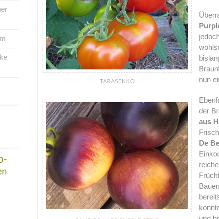
her
Überr
Purpl
jedoc
um
wohls
rke
bislan
Braunf
nun ei
TARASENKO
Ebenfa
der Br
aus H
Frisch
De Be
Einko
o-
reiche
en
Frücht
Bauer
bereit
konnt
und br