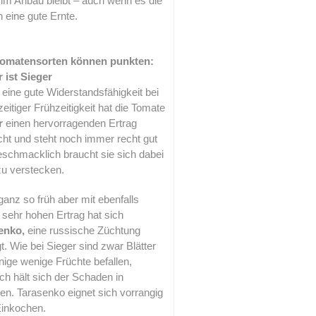
 im Anbau bleibt – auch wenn es die
 eine gute Ernte.
 Tomatensorten können punkten:
 ist Sieger
eine gute Widerstandsfähigkeit bei
zeitiger Frühzeitigkeit hat die Tomate
r
einen hervorragenden Ertrag
ht und steht noch immer recht gut
eschmacklich braucht sie sich dabei
zu verstecken.
ganz so früh aber mit ebenfalls
sehr hohen Ertrag hat sich
enko,
eine russische Züchtung
t. Wie bei Sieger sind zwar Blätter
nige wenige Früchte befallen,
h hält sich der Schaden in
n. Tarasenko eignet sich vorrangig
inkochen.