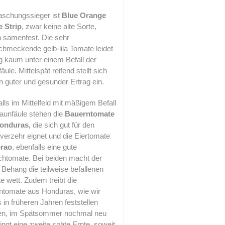
aschungssieger ist
Blue Orange
e Strip
, zwar keine alte Sorte,
h samenfest. Die sehr
chmeckende gelb-lila Tomate leidet
g kaum unter einem Befall der
äule. Mittelspät reifend stellt sich
n guter und gesunder Ertrag ein.
lls im Mittelfeld mit mäßigem Befall
aunfäule stehen die
Bauerntomate
onduras,
die sich gut für den
verzehr eignet und die Eiertomate
rao
, ebenfalls eine gute
chtomate. Bei beiden macht der
 Behang die teilweise befallenen
e wett. Zudem treibt die
ntomate aus Honduras, wie wir
s in früheren Jahren feststellen
en, im Spätsommer nochmal neu
ingt eine zweite späte Ernte, soweit