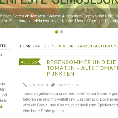
lten Sorten an Tomaten, Salaten, Auberginen, Paprika und Chili, Kürb
ondere Geschmackserlebnisse in der Küche. Unsere Gemüse-Favorite
RTEN
HOME
»
KATEGORIE
"KULTURPFLANZEN GESTERN UN
en
REGENSOMMER UND DIE
AUG. 26
TOMATEN – ALTE TOMA
PUNKTEN
 in
VON
ADMIN
1 KOMMENTAR
ten,
Tomaten gehören zu unserem beliebtesten Sommergem
 und
betören sie uns mit Vielfalt und Geschmack. Doch in 
irekt
wird die Braun- und Krautfäule schnell zum Spielverder
nt
.
eine harte Probe gestellt.