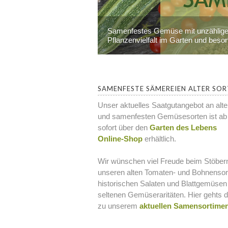
Samenfestes Gemüse mit unzähligen a
Pflanzenvielfalt im Garten und bes
SAMENFESTE SÄMEREIEN ALTER SO
Unser aktuelles Saatgutangebot an alt
und samenfesten Gemüsesorten ist ab
sofort über den
Garten des Lebens
Online-Shop
erhältlich.
Wir wünschen viel Freude beim Stöbern
unseren alten Tomaten- und Bohnensor
historischen Salaten und Blattgemüsen
seltenen Gemüseraritäten. Hier gehts d
zu unserem
aktuellen Samensortime