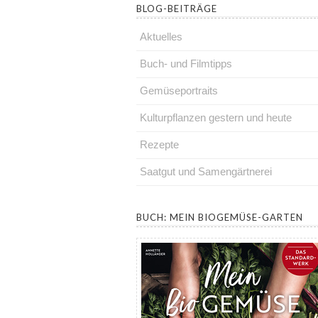
BLOG-BEITRÄGE
Aktuelles
Buch- und Filmtipps
Gemüseportraits
Kulturpflanzen gestern und heute
Rezepte
Saatgut und Samengärtnerei
.
BUCH: MEIN BIOGEMÜSE-GARTEN