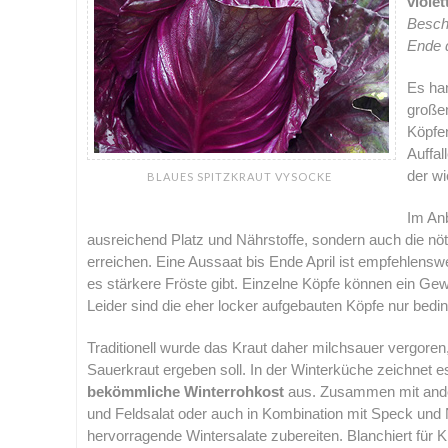
violet
Besch
Ende d
Es han
großen
Köpfe
Auffal
der w
BLAUES SPITZKRAUT VYSOCKE
Im Anb
ausreichend Platz und Nährstoffe, sondern auch die nö
erreichen. Eine Aussaat bis Ende April ist empfehlensw
es stärkere Fröste gibt. Einzelne Köpfe können ein Gew
Leider sind die eher locker aufgebauten Köpfe nur beding
Traditionell wurde das Kraut daher milchsauer vergoren
Sauerkraut ergeben soll. In der Winterküche zeichnet e
bekömmliche Winterrohkost
aus. Zusammen mit ande
und Feldsalat oder auch in Kombination mit Speck und
hervorragende Wintersalate zubereiten. Blanchiert für K