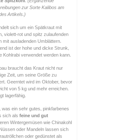
te Spitzkohl
.
(Ergänzende
reibungen zur Sorte Kalibos am
es Artikels.)
delt sich um ein Spätkraut mit
, violett-rot und spitz zulaufenden
n mit ausladenden Umblättern.
lend ist der hohe und dicke Strunk,
ie Kohlrabi verwendet werden kann.
au braucht das Kraut nicht nur
tige Zeit, um seine Größe zu
ert. Geerntet wird im Oktober, bevor
icht von 5 kg und mehr erreichen.
t lagerfähig.
, was ein sehr gutes, pinkfarbenes
s sich als
feine und gut
ren Wintergemüsen wie Chinakohl
 Nüssen oder Mandeln lassen sich
rautröllchen oder gedünstet als