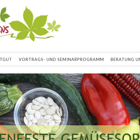
EBENS
E ZU BIOLOGISCH GÄRTNERN, SELBSTVERSORGUNG, PERMAKU
 DEN HAUSGARTEN
ATGUT
VORTRAGS- UND SEMINARPROGRAMM
BERATUNG U