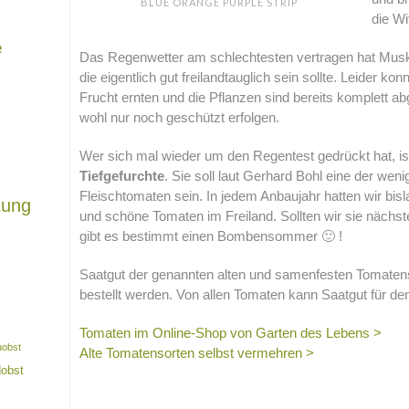
BLUE ORANGE PURPLE STRIP
die Wi
e
Das Regenwetter am schlechtesten vertragen hat Musk Z
die eigentlich gut freilandtauglich sein sollte. Leider kon
Frucht ernten und die Pflanzen sind bereits komplett a
wohl nur noch geschützt erfolgen.
Wer sich mal wieder um den Regentest gedrückt hat, is
Tiefgefurchte
. Sie soll laut Gerhard Bohl eine der wen
Fleischtomaten sein. In jedem Anbaujahr hatten wir bi
tung
und schöne Tomaten im Freiland. Sollten wir sie nächs
gibt es bestimmt einen Bombensommer 🙂 !
Saatgut der genannten alten und samenfesten Tomaten
bestellt werden. Von allen Tomaten kann Saatgut für d
Tomaten im Online-Shop von Garten des Lebens >
uobst
Alte Tomatensorten selbst vermehren >
dobst
.