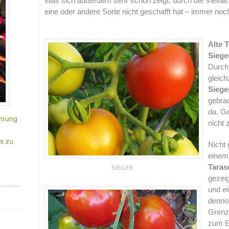
Was sich außerdem sehr schön zeigt: durch die Vielfalt
eine oder andere Sorte nicht geschafft hat – immer noch
.
A
lte
Sieger
Durch 
gleich
Siege
gebrac
da. G
hrung
nicht 
s zu
Nicht 
einem 
Taras
SIEGER
gezeig
und ei
dennoc
Grenze
zum E