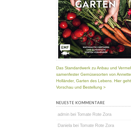
Das Standardwerk zu Anbau und Verme
samenfester Gemüsesorten von Annette
Holländer, Garten des Lebens. Hier geht
Vorschau und Bestellung >
NEUESTE KOMMENTARE
admin
bei
Tomate Rote Zora
Daniela
bei
Tomate Rote Zora