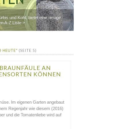
is und Kohl, bietet eine riesige
n A-Z Liste >
D HEUTE"
(SEITE 5)
 BRAUNFÄULE AN
TENSORTEN KÖNNEN
üse. Im eigenen Garten angebaut
einem Regenjahr wie diesem (2016)
ber und die Tomatenliebe wird auf