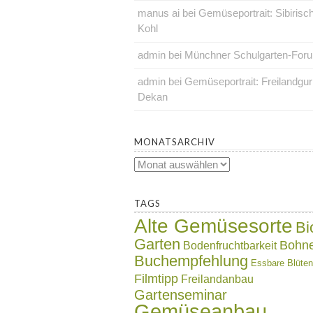
manus ai
bei
Gemüseportrait: Sibirisc
Kohl
admin
bei
Münchner Schulgarten-For
admin
bei
Gemüseportrait: Freilandgu
Dekan
.
MONATSARCHIV
Monatsarchiv
.
TAGS
Alte Gemüsesorte
Bi
Garten
Bohn
Bodenfruchtbarkeit
Buchempfehlung
Essbare Blüten
Filmtipp
Freilandanbau
Gartenseminar
Gemüseanbau