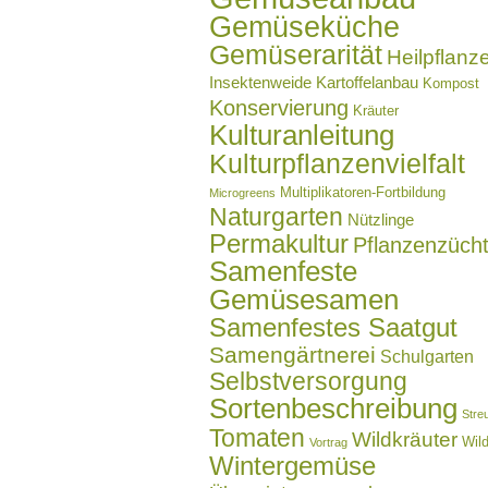
Gemüseküche
Gemüserarität
Heilpflanz
Insektenweide
Kartoffelanbau
Kompost
Konservierung
Kräuter
Kulturanleitung
Kulturpflanzenvielfalt
Multiplikatoren-Fortbildung
Microgreens
Naturgarten
Nützlinge
Permakultur
Pflanzenzüch
Samenfeste
Gemüsesamen
Samenfestes Saatgut
Samengärtnerei
Schulgarten
Selbstversorgung
Sortenbeschreibung
Stre
Tomaten
Wildkräuter
Wil
Vortrag
Wintergemüse