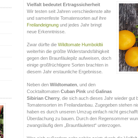
Vielfalt bedeutet Ertragssicherheit
Wir testen seit Jahren verschiedenste alte
und samenfeste Tomatensorten auf ihre
Freilandeignung
und jedes Jahr bringt
neue Erkenntnisse.
Zwar dürfte die
Wildtomate Humboldtii
weiterhin die größte Widerstandsfähigkeit
gegen den Braunfäulepilz aufweisen, doch
einige großfrüchtigere Sorten brachten in
diesem Jahr erstaunliche Ergebnisse.
Neben den
Wildtomaten
, und den
Cocktailtomaten
Cuban Pink
und
Galinas
Sibirian Cherry
, die sich auch dieses Jahr wieder gut
Tomatensorten im Freilandanbau. Zugegeben stehen nicht
haben es durch unseren Umzug einfach nicht geschafft,
Überdachung zu bauen. Durch den Regensommer wurd
zwangsläufig dem „Braunfäuletest“ unterzogen.