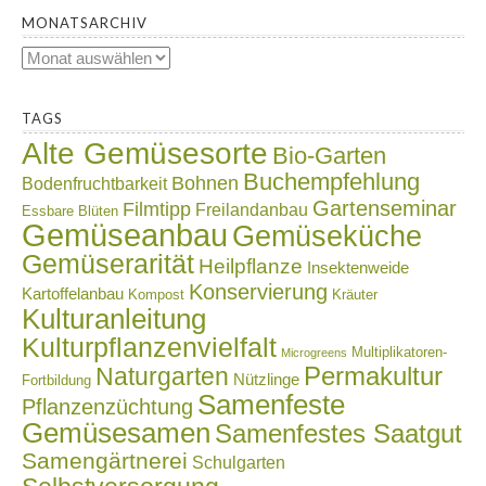
MONATSARCHIV
Monatsarchiv
.
TAGS
Alte Gemüsesorte
Bio-Garten
Buchempfehlung
Bohnen
Bodenfruchtbarkeit
Gartenseminar
Filmtipp
Freilandanbau
Essbare Blüten
Gemüseanbau
Gemüseküche
Gemüserarität
Heilpflanze
Insektenweide
Konservierung
Kartoffelanbau
Kompost
Kräuter
Kulturanleitung
Kulturpflanzenvielfalt
Multiplikatoren-
Microgreens
Naturgarten
Permakultur
Nützlinge
Fortbildung
Samenfeste
Pflanzenzüchtung
Gemüsesamen
Samenfestes Saatgut
Samengärtnerei
Schulgarten