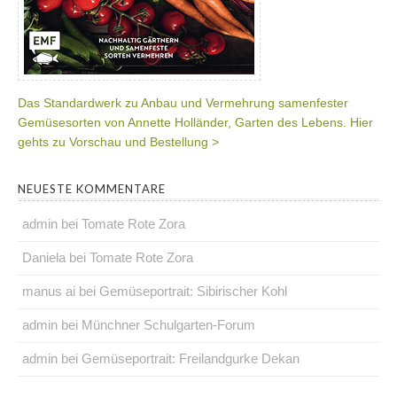
Das Standardwerk zu Anbau und Vermehrung samenfester
Gemüsesorten von Annette Holländer, Garten des Lebens. Hier
gehts zu Vorschau und Bestellung >
NEUESTE KOMMENTARE
admin
bei
Tomate Rote Zora
Daniela
bei
Tomate Rote Zora
manus ai
bei
Gemüseportrait: Sibirischer Kohl
admin
bei
Münchner Schulgarten-Forum
admin
bei
Gemüseportrait: Freilandgurke Dekan
.