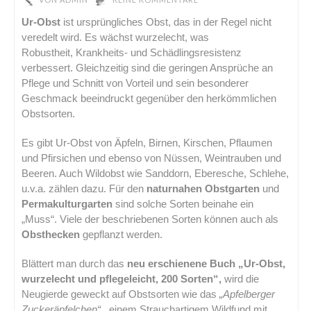
Ur-Obst
ist ursprüngliches Obst, das in der Regel nicht
veredelt wird. Es wächst wurzelecht, was
Robustheit, Krankheits- und Schädlingsresistenz
verbessert. Gleichzeitig sind die geringen Ansprüche an
Pflege und Schnitt von Vorteil und sein besonderer
Geschmack beeindruckt gegenüber den herkömmlichen
Obstsorten.
Es gibt Ur-Obst von Äpfeln, Birnen, Kirschen, Pflaumen
und Pfirsichen und ebenso von Nüssen, Weintrauben und
Beeren. Auch Wildobst wie Sanddorn, Eberesche, Schlehe,
u.v.a. zählen dazu. Für den
naturnahen Obstgarten
und
Permakulturgarten
sind solche Sorten beinahe ein
„Muss“. Viele der beschriebenen Sorten können auch als
Obsthecken
gepflanzt werden.
Blättert man durch das
neu erschienene Buch „Ur-Obst,
wurzelecht und pflegeleicht, 200 Sorten“,
wird die
Neugierde geweckt auf Obstsorten wie das
„Apfelberger
Zuckeräpfelchen“
, einem Strauchartigem Wildfund mit