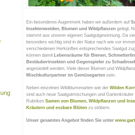
Ein besonderes Augenmerk haben wir außerdem auf
S
Insektenweiden, Blumen und Wildpflanzen
gelegt. N
stammt aus unserer eigenen Saatgutgewinnung. Da viele
e
besonders wichtig sind in der Natur nach wie vor imme
verschiedenen Herkünften entsprechendes Saatgut zug
können damit
Lebensräume für Bienen, Schmetterlin
Bestäuberinsekten und Gegenspieler zu Schadins
angesiedelt werden. Viele dieser Blumen und Wildpfla
Mischkulturpartner im Gemüsegarten
sein.
Neben einzelnen Wildblumenarten wie der
Wilden Kor
tung
sind auch neue Saatgutmischungen und Gartenkräuter erh
Rubriken
Samen von
Blumen, Wildpflanzen und Ins
Kräutern und essbare Blüten
zu stöbern.
Unser gesamtes Angebot finden Sie unter
www.gart