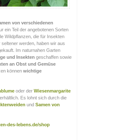
amen von verschiedenen
ur ein Teil der angebotenen Sorten
 Wildpflanzen, die für Insekten
r seltener werden, haben wir aus
ekauft. Im naturnahen Garten
ge und Insekten
geschaffen sowie
ekten an Obst und Gemüse
nzen können
wichtige
nblume
oder der
Wiesenmargarite
ältlich. Es lohnt sich durch die
ektenweiden
und
Samen von
en-des-lebens.de/shop