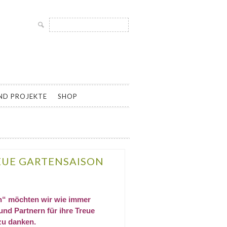
Suche
nach:
LTUR UND SAMENGÄRTNEREI, SAATGUT ALTER UND
ND PROJEKTE
SHOP
EUE GARTENSAISON
en“
möchten wir wie immer
nd Partnern für ihre Treue
zu danken.