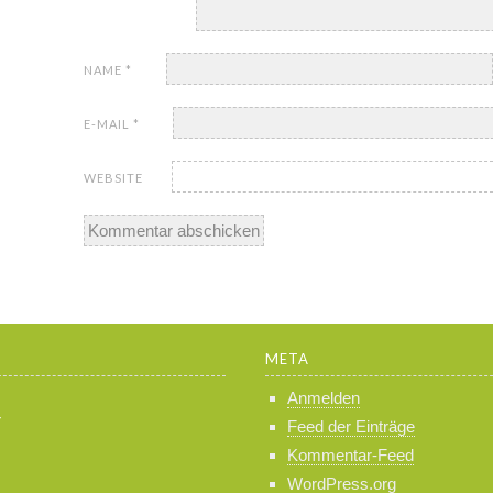
NAME
*
E-MAIL
*
WEBSITE
META
Anmelden
r
Feed der Einträge
Kommentar-Feed
WordPress.org