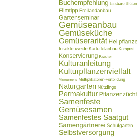
Buchempfehlung
Essbare Blüten
Filmtipp
Freilandanbau
Gartenseminar
Gemüseanbau
Gemüseküche
Gemüserarität
Heilpflanz
Insektenweide
Kartoffelanbau
Kompost
Konservierung
Kräuter
Kulturanleitung
Kulturpflanzenvielfalt
Multiplikatoren-Fortbildung
Microgreens
Naturgarten
Nützlinge
Permakultur
Pflanzenzüch
Samenfeste
Gemüsesamen
Samenfestes Saatgut
Samengärtnerei
Schulgarten
Selbstversorgung