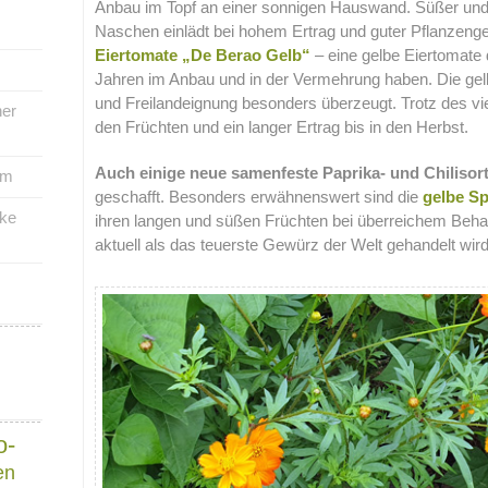
Anbau im Topf an einer sonnigen Hauswand. Süßer un
Naschen einlädt bei hohem Ertrag und guter Pflanzenge
Eiertomate „De Berao Gelb“
– eine gelbe Eiertomate 
Jahren im Anbau und in der Vermehrung haben. Die ge
und Freilandeignung besonders überzeugt. Trotz des vi
her
den Früchten und ein langer Ertrag bis in den Herbst.
Auch einige neue samenfeste Paprika- und Chiliso
um
geschafft. Besonders erwähnenswert sind die
gelbe Sp
rke
ihren langen und süßen Früchten bei überreichem Beh
aktuell als das teuerste Gewürz der Welt gehandelt wird
o-
en