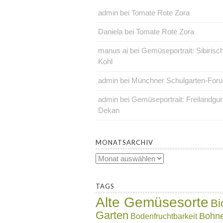
admin
bei
Tomate Rote Zora
Daniela
bei
Tomate Rote Zora
manus ai
bei
Gemüseportrait: Sibirisc
Kohl
admin
bei
Münchner Schulgarten-For
admin
bei
Gemüseportrait: Freilandgu
Dekan
.
MONATSARCHIV
Monatsarchiv
.
TAGS
Alte Gemüsesorte
Bi
Garten
Bohn
Bodenfruchtbarkeit