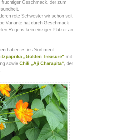
d fruchtiger Geschmack, der zum
sundheit.
deren rote Schwester wir schon seit
lbe Variante hat durch Geschmack
elen Regens kein einziger Platzer an
rten
haben es ins Sortiment
itzpaprika „Golden Treasure“
mit
ang sowie
Chili „Aji Charapita“
, der
.