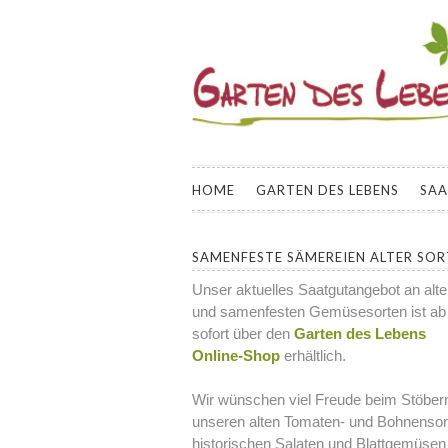
GARTEN DES L
INFORMATIONEN UND KURSANGEBOT
SAMENFESTER GEMÜSESORTEN FÜR
HOME
GARTEN DES LEBENS
SA
SAMENFESTE SÄMEREIEN ALTER SO
Unser aktuelles Saatgutangebot an alt
und samenfesten Gemüsesorten ist ab
sofort über den
Garten des Lebens
Online-Shop
erhältlich.
Wir wünschen viel Freude beim Stöbern
unseren alten Tomaten- und Bohnensor
historischen Salaten und Blattgemüsen