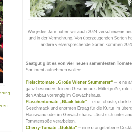
Wie jedes Jahr hatten wir auch 2024 verschiedene n
und in der Vermehrung. Von überzeugenden Sorten ha
andere vielversprechende Sorten kommen 2025
.
Saatgut gibt es von vier neuen samenfesten Tomat
Sortiment aufnehmen wollen:
Fleischtomate „Große Wiener Stummerer“
– eine al
ganz besonders feinem Geschmack. Mittelgroße, rote u
hrung
den Anbau vorrangig im Gewächshaus.
Flaschentomate „Black Icicle“
– eine robuste, dunkl
s zu
Geschmack und enormen Ertrag für die Kultur im überda
Hauswand oder im Gewächshaus. Lässt sich unter ande
Tomatensoße verarbeiten.
Cherry-Tomate „Goldita“
– eine orangefarbene Cockta