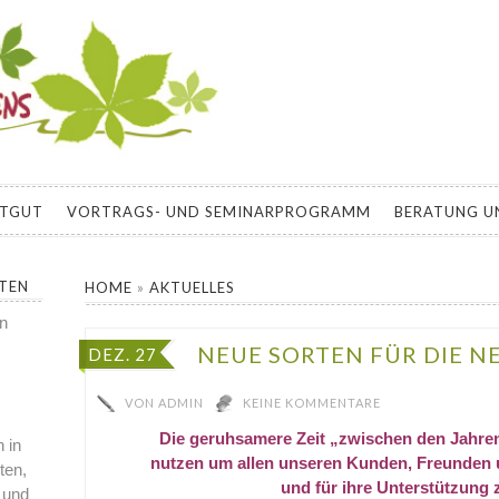
EBENS
E ZU BIOLOGISCH GÄRTNERN, SELBSTVERSORGUNG, PERMAKU
 DEN HAUSGARTEN
ATGUT
VORTRAGS- UND SEMINARPROGRAMM
BERATUNG U
RTEN
HOME
»
AKTUELLES
en
NEUE SORTEN FÜR DIE N
DEZ. 27
VON
ADMIN
KEINE KOMMENTARE
Die geruhsamere Zeit „zwischen den Jahr
 in
nutzen
um allen unseren Kunden, Freunden u
ten,
und für ihre Unterstützung 
 und