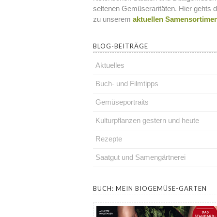
seltenen Gemüseraritäten. Hier gehts d
zu unserem
aktuellen Samensortime
BLOG-BEITRÄGE
Aktuelles
Buch- und Filmtipps
Gemüseportraits
Kulturpflanzen gestern und heute
Rezepte
Saatgut und Samengärtnerei
.
BUCH: MEIN BIOGEMÜSE-GARTEN