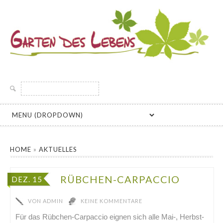
GARTEN DES LEBENS
INFORMATIONEN UND KURSANGEBOTE ZU BIOLOGISCH
GÄRTNERN, SELBSTVERSORGUNG, PERMAKULTUR UND
Suche
SAMENGÄRTNEREI, SAATGUT ALTER UND SAMENFESTER
nach:
GEMÜSESORTEN FÜR DEN HAUSGARTEN
HOME
»
AKTUELLES
RÜBCHEN-CARPACCIO
DEZ. 15
VON
ADMIN
KEINE KOMMENTARE
Für das Rübchen-Carpaccio eignen sich alle Mai-, Herbst-