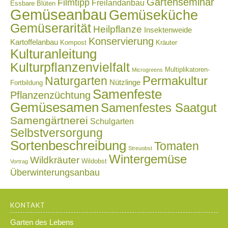
Gartenseminar
Filmtipp
Freilandanbau
Essbare Blüten
Gemüseanbau
Gemüseküche
Gemüserarität
Heilpflanze
Insektenweide
Konservierung
Kartoffelanbau
Kompost
Kräuter
Kulturanleitung
Kulturpflanzenvielfalt
Multiplikatoren-
Microgreens
Naturgarten
Permakultur
Nützlinge
Fortbildung
Samenfeste
Pflanzenzüchtung
Gemüsesamen
Samenfestes Saatgut
Samengärtnerei
Schulgarten
Selbstversorgung
Sortenbeschreibung
Tomaten
Streuobst
Wintergemüse
Wildkräuter
Wildobst
Vortrag
Überwinterungsanbau
KONTAKT
Garten des Lebens