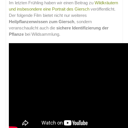
Im letzten Frühling haben wir einen Beitrag zu
Wildkräutern
und insbesondere eine Portrait des Giersch
veröffentlicht.
Der folgende Film bietet nicht nur weiteres
Heilpflanzenwissen zum Giersch
, sondern
veranschaulicht auch die
sichere Identifizierung der
Pflanze
bei Wildsammlung.