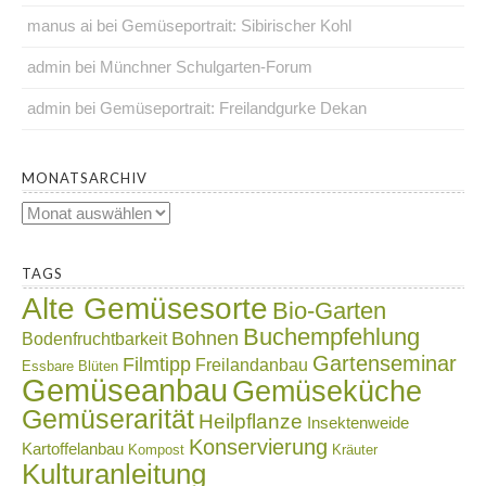
manus ai
bei
Gemüseportrait: Sibirischer Kohl
admin
bei
Münchner Schulgarten-Forum
admin
bei
Gemüseportrait: Freilandgurke Dekan
.
MONATSARCHIV
Monatsarchiv
.
TAGS
Alte Gemüsesorte
Bio-Garten
Buchempfehlung
Bohnen
Bodenfruchtbarkeit
Gartenseminar
Filmtipp
Freilandanbau
Essbare Blüten
Gemüseanbau
Gemüseküche
Gemüserarität
Heilpflanze
Insektenweide
Konservierung
Kartoffelanbau
Kompost
Kräuter
Kulturanleitung