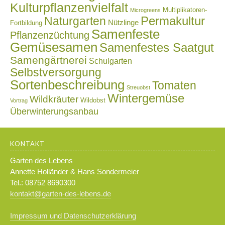
Kulturpflanzenvielfalt
Multiplikatoren-
Microgreens
Naturgarten
Permakultur
Nützlinge
Fortbildung
Samenfeste
Pflanzenzüchtung
Gemüsesamen
Samenfestes Saatgut
Samengärtnerei
Schulgarten
Selbstversorgung
Sortenbeschreibung
Tomaten
Streuobst
Wintergemüse
Wildkräuter
Wildobst
Vortrag
Überwinterungsanbau
KONTAKT
Garten des Lebens
Annette Holländer & Hans Sondermeier
Tel.: 08752 8690300
kontakt@garten-des-lebens.de
Impressum und Datenschutzerklärung