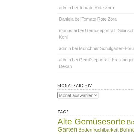
admin
bei
Tomate Rote Zora
Daniela
bei
Tomate Rote Zora
manus ai
bei
Gemüseportrait: Sibirisc
Kohl
admin
bei
Münchner Schulgarten-For
admin
bei
Gemüseportrait: Freilandgu
Dekan
.
MONATSARCHIV
Monatsarchiv
.
TAGS
Alte Gemüsesorte
Bi
Garten
Bohn
Bodenfruchtbarkeit