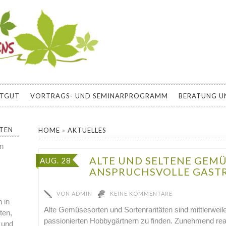
EBENS
E ZU BIOLOGISCH GÄRTNERN, SELBSTVERSORGUNG, PERMAKU
 DEN HAUSGARTEN
ATGUT
VORTRAGS- UND SEMINARPROGRAMM
BERATUNG U
RTEN
HOME
»
AKTUELLES
en
ALTE UND SELTENE GEMÜ
AUG. 28
ANSPRUCHSVOLLE GAST
VON
ADMIN
KEINE KOMMENTARE
 in
Alte Gemüsesorten und Sortenraritäten sind mittlerweil
ten,
passionierten Hobbygärtnern zu finden. Zunehmend rea
 und