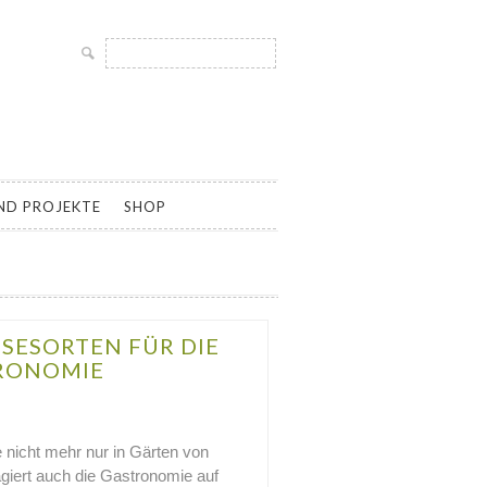
Suche
nach:
LTUR UND SAMENGÄRTNEREI, SAATGUT ALTER UND
ND PROJEKTE
SHOP
SESORTEN FÜR DIE
RONOMIE
e nicht mehr nur in Gärten von
giert auch die Gastronomie auf