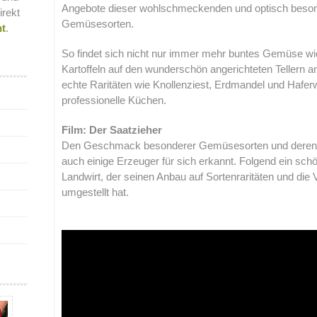
Angebote dieser wohlschmeckenden und optisch beso
irekt
Gemüsesorten.
nt
.
So findet sich nicht nur immer mehr buntes Gemüse wie
Kartoffeln auf den wunderschön angerichteten Tellern 
echte Raritäten wie Knollenziest, Erdmandel und Haferw
professionelle Küchen.
Film: Der Saatzieher
Den Geschmack besonderer Gemüsesorten und deren 
auch einige Erzeuger für sich erkannt. Folgend ein schö
Landwirt, der seinen Anbau auf Sortenraritäten und di
umgestellt hat.
.