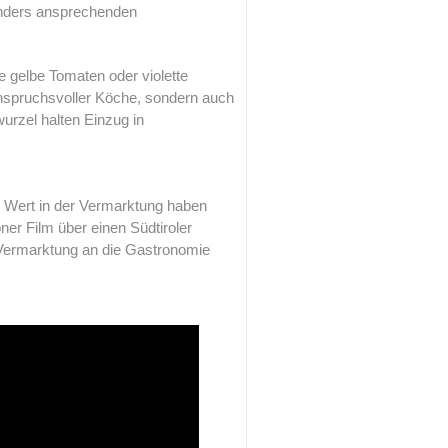
nders ansprechenden
 gelbe Tomaten oder violette
anspruchsvoller Köche, sondern auch
urzel halten Einzug in
Wert in der Vermarktung haben
ner Film über einen Südtiroler
e Vermarktung an die Gastronomie