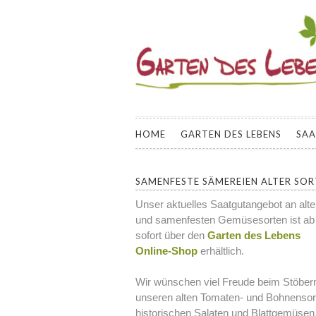
GARTEN DES L
INFORMATIONEN UND KURSANGEBOT
SAMENFESTER GEMÜSESORTEN FÜR
HOME
GARTEN DES LEBENS
SA
SAMENFESTE SÄMEREIEN ALTER SO
Unser aktuelles Saatgutangebot an alt
und samenfesten Gemüsesorten ist ab
sofort über den
Garten des Lebens
Online-Shop
erhältlich.
Wir wünschen viel Freude beim Stöbern
unseren alten Tomaten- und Bohnensor
historischen Salaten und Blattgemüsen