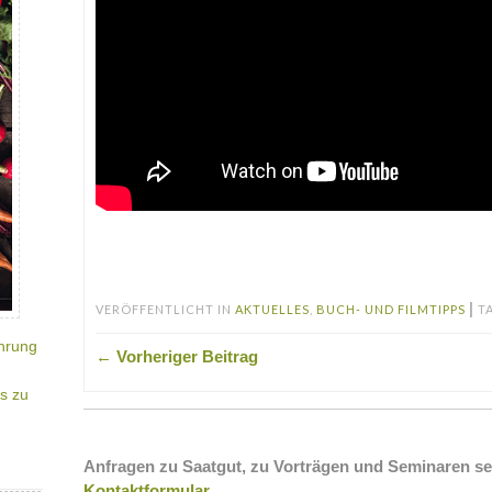
.
|
VERÖFFENTLICHT IN
AKTUELLES
,
BUCH- UND FILMTIPPS
T
hrung
← Vorheriger Beitrag
s zu
Anfragen zu Saatgut, zu Vorträgen und Seminaren se
Kontaktformular
.