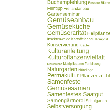
Buchempfehlung
Essbare Blüten
Filmtipp
Freilandanbau
Gartenseminar
Gemüseanbau
Gemüseküche
Gemüserarität
Heilpflanz
Insektenweide
Kartoffelanbau
Kompost
Konservierung
Kräuter
Kulturanleitung
Kulturpflanzenvielfalt
Multiplikatoren-Fortbildung
Microgreens
Naturgarten
Nützlinge
Permakultur
Pflanzenzüch
Samenfeste
Gemüsesamen
Samenfestes Saatgut
Samengärtnerei
Schulgarten
Selbstversorgung