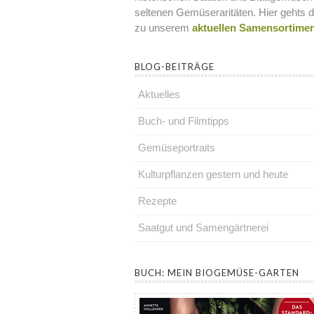
seltenen Gemüseraritäten. Hier gehts d
zu unserem
aktuellen Samensortime
BLOG-BEITRÄGE
Aktuelles
Buch- und Filmtipps
Gemüseportraits
Kulturpflanzen gestern und heute
Rezepte
Saatgut und Samengärtnerei
.
BUCH: MEIN BIOGEMÜSE-GARTEN