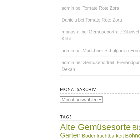
admin
bei
Tomate Rote Zora
Daniela
bei
Tomate Rote Zora
manus ai
bei
Gemüseportrait: Sibirisc
Kohl
admin
bei
Münchner Schulgarten-For
admin
bei
Gemüseportrait: Freilandgu
Dekan
.
MONATSARCHIV
Monatsarchiv
.
TAGS
Alte Gemüsesorte
Bi
Garten
Bohn
Bodenfruchtbarkeit