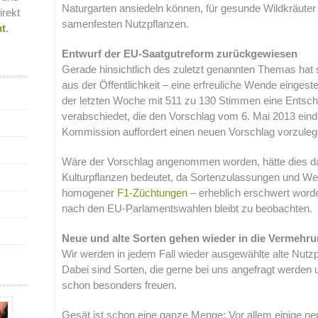
Naturgarten ansiedeln können, für gesunde Wildkräuter 
irekt
samenfesten Nutzpflanzen.
nt
.
Entwurf der EU-Saatgutreform zurückgewiesen
Gerade hinsichtlich des zuletzt genannten Themas hat 
aus der Öffentlichkeit – eine erfreuliche Wende eingest
der letzten Woche mit 511 zu 130 Stimmen eine Entsch
verabschiedet, die den Vorschlag vom 6. Mai 2013 eind
Kommission auffordert einen neuen Vorschlag vorzuleg
Wäre der Vorschlag angenommen worden, hätte dies das
Kulturpflanzen bedeutet, da Sortenzulassungen und We
homogener
F1-Züchtungen
– erheblich erschwert word
nach den EU-Parlamentswahlen bleibt zu beobachten.
Neue und alte Sorten gehen wieder in die Vermehr
Wir werden in jedem Fall wieder ausgewählte alte Nut
Dabei sind Sorten, die gerne bei uns angefragt werden u
schon besonders freuen.
Gesät ist schon eine ganze Menge: Vor allem einige ne