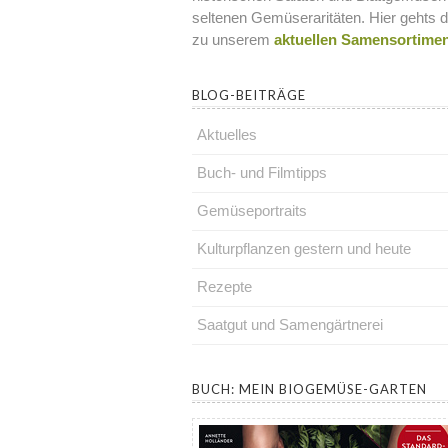
seltenen Gemüseraritäten. Hier gehts d
zu unserem
aktuellen Samensortime
BLOG-BEITRÄGE
Aktuelles
Buch- und Filmtipps
Gemüseportraits
Kulturpflanzen gestern und heute
Rezepte
Saatgut und Samengärtnerei
.
BUCH: MEIN BIOGEMÜSE-GARTEN