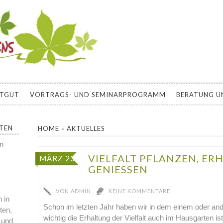
EBENS
E ZU BIOLOGISCH GÄRTNERN, SELBSTVERSORGUNG, PERMAKU
 DEN HAUSGARTEN
ATGUT
VORTRAGS- UND SEMINARPROGRAMM
BERATUNG U
RTEN
HOME
»
AKTUELLES
en
VIELFALT PFLANZEN, ER
MÄRZ 23
GENIESSEN
VON
ADMIN
KEINE KOMMENTARE
 in
Schon im letzten Jahr haben wir in dem einem oder an
ten,
wichtig die Erhaltung der Vielfalt auch im Hausgarten ist
 und