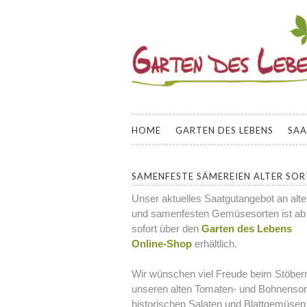
GARTEN DES L
INFORMATIONEN UND KURSANGEBOT
SAMENFESTER GEMÜSESORTEN FÜR
HOME
GARTEN DES LEBENS
SA
SAMENFESTE SÄMEREIEN ALTER SO
Unser aktuelles Saatgutangebot an alt
und samenfesten Gemüsesorten ist ab
sofort über den
Garten des Lebens
Online-Shop
erhältlich.
Wir wünschen viel Freude beim Stöbern
unseren alten Tomaten- und Bohnensor
historischen Salaten und Blattgemüsen