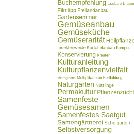
Buchempfehlung
Essbare Blüten
Filmtipp
Freilandanbau
Gartenseminar
Gemüseanbau
Gemüseküche
Gemüserarität
Heilpflanz
Insektenweide
Kartoffelanbau
Kompost
Konservierung
Kräuter
Kulturanleitung
Kulturpflanzenvielfalt
Multiplikatoren-Fortbildung
Microgreens
Naturgarten
Nützlinge
Permakultur
Pflanzenzüch
Samenfeste
Gemüsesamen
Samenfestes Saatgut
Samengärtnerei
Schulgarten
Selbstversorgung