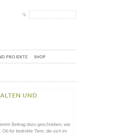
Suche
nach:
LTUR UND SAMENGÄRTNEREI, SAATGUT ALTER UND
ND PROJEKTE
SHOP
HALTEN UND
derem Beitrag dazu geschrieben, wie
. Ob für bedrohte Tiere, die sich im